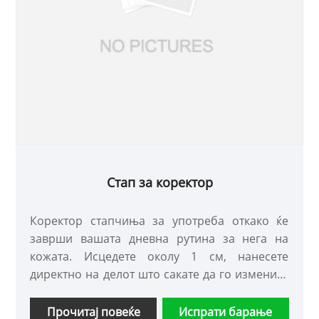
Стап за коректор
Коректор стапчиња за употреба откако ќе
заврши вашата дневна рутина за нега на
кожата. Исцедете околу 1 см, нанесете
директно на делот што сакате да го измените
и нежно испружете го со врвовите на прстите
за да постигнете ефект на модификација на
Прочитај повеќе
Испрати барање