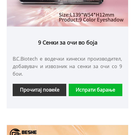
9 Сенки за очи во боја
B.C.Biotech е водечки кинески производител,
добавувач и извозник на сенки за очи со 9
бои.
Прочитај повеќе
Испрати барање