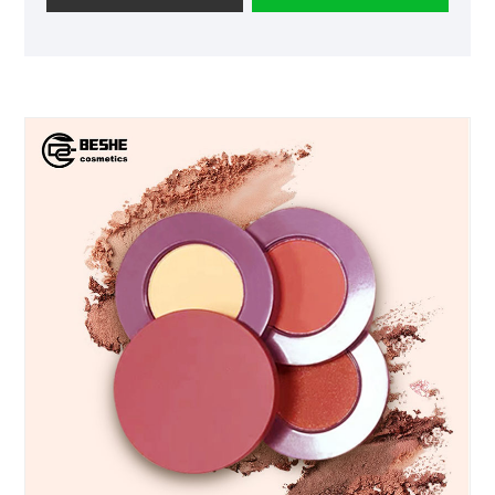
лузни и флеки од акни