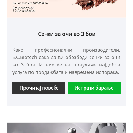
Сенки за очи во 3 бои
Како професионални производители,
B.C.Biotech сака да ви обезбеди сенки за очи
во 3 бои. И ние ќе ви понудиме најдобра
услуга по продажбата и навремена испорака.
Прочитај повеќе
Испрати барање